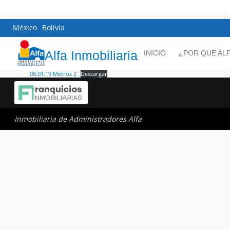
México
Bolivia
Alfa Inmobiliaria
INICIO
¿POR QUÉ AL
08.01.19 Metros 2
Descargar
Inmobiliaria de Administradores Alfa