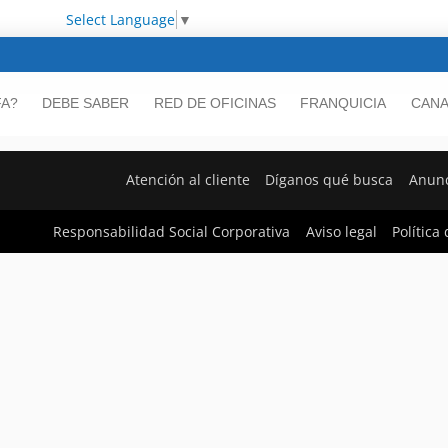
Select Language
▼
FA?
DEBE SABER
RED DE OFICINAS
FRANQUICIA
CANA
Atención al cliente
Díganos qué busca
Anunc
Responsabilidad Social Corporativa
Aviso legal
Política