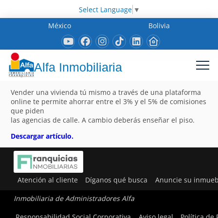
Select Language
▼
México
Bolivia
Alfa Inmobiliaria
Vender una vivienda tú mismo a través de una plataforma
online te permite ahorrar entre el 3% y el 5% de comisiones
que piden
las agencias de calle. A cambio deberás enseñar el piso.
Descargar artículo.
Atención al cliente
Díganos qué busca
Anuncie su inmueb
Inmobiliaria de Administradores Alfa
Responsabilidad Social Corporativa
Aviso legal
Política de