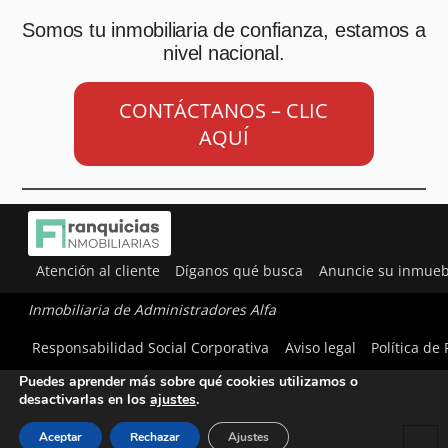
Somos tu inmobiliaria de confianza, estamos a
nivel nacional.
CONTÁCTANOS – CLIC
AQUÍ
Atención al cliente
Díganos qué busca
Anuncie su inmueb
Inmobiliaria de Administradores Alfa
Utilizamos cookies para ofrecerte la mejor experiencia en
Responsabilidad Social Corporativa
Aviso legal
Política de
nuestra web.
Puedes aprender más sobre qué cookies utilizamos o
desactivarlas en los
ajustes
.
Aceptar
Rechazar
Ajustes