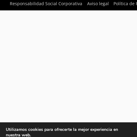
Responsabilidad Social Corporativa
Aviso legal
Política de
Utilizamos cookies para ofrecerte la mejor experiencia en
nuestra web.