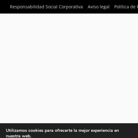
Responsabilidad Social Corporativa
Aviso legal
Política de
Utilizamos cookies para ofrecerte la mejor experiencia en
nuestra web.