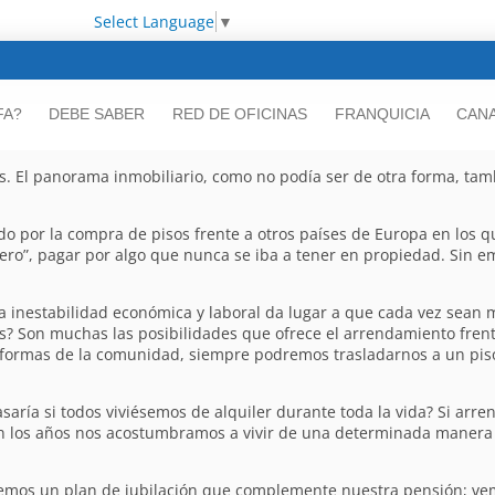
Select Language
▼
FA?
DEBE SABER
RED DE OFICINAS
FRANQUICIA
CANA
 El panorama inmobiliario, como no podía ser de otra forma, tamb
do por la compra de pisos frente a otros países de Europa en los 
inero”, pagar por algo que nunca se iba a tener en propiedad. Sin 
la inestabilidad económica y laboral da lugar a que cada vez sean
as? Son muchas las posibilidades que ofrece el arrendamiento fren
eformas de la comunidad, siempre podremos trasladarnos a un pis
aría si todos viviésemos de alquiler durante toda la vida? Si arre
 los años nos acostumbramos a vivir de una determinada manera y
nemos un plan de jubilación que complemente nuestra pensión; ve