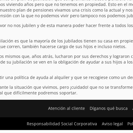
amos viviendo años pero que no tenemos en propiedad. Esto en el 
uestro plan de pensiones vivamos una crisis como la actual y nos
nsión con la que no podemos vivir pero tampoco nos podemos jubi
vor no nos jubilen y de esta manera poder hacer frente a todos los
lación es que la mayoría de los jubilados tienen su casa en propie
que corren, también hacerse cargo de sus hijos e incluso nietos.
sos mismos que, años atrás, lucharon por sus derechos y lograron c
e su jubilación se ven en la obligación de ayudar a sus hijos a lo
stir una política de ayuda al alquiler y que se recogiese como un 
 ante la situación que vivimos, pero ¡cuidado! que no se transfo
al que difícilmente podremos soportar.
Atención al cliente
Díganos qué busca
Responsabilidad Social Corporativa
Aviso legal
Po