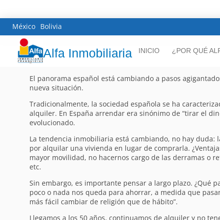
México
Bolivia
Alfa Inmobiliaria
INICIO
¿POR QUÉ AL
El panorama español está cambiando a pasos agigantados.
nueva situación.
Tradicionalmente, la sociedad española se ha caracteriza
alquiler. En España arrendar era sinónimo de “tirar el d
evolucionado.
La tendencia inmobiliaria está cambiando, no hay duda: 
por alquilar una vivienda en lugar de comprarla. ¿Ventaj
mayor movilidad, no hacernos cargo de las derramas o r
etc.
Sin embargo, es importante pensar a largo plazo. ¿Qué pas
poco o nada nos queda para ahorrar, a medida que pasan
más fácil cambiar de religión que de hábito”.
Llegamos a los 50 años, continuamos de alquiler y no te