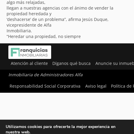
algo más relajadas,
llegan a nuestras agencias con el ánimo de vender la
propiedad heredada y
‘deshacerse’ de un problema”, afirma Jesús Duque,
vicepresidente de Alfa
Inmobiliaria.
“Heredar una propiedad, no siempre
Atención al cliente
Díganos qué busca
Anuncie su inmueb
Inmobiliaria de Administradores Alfa
Responsabilidad Social Corporativa
Aviso legal
Política de
Utilizamos cookies para ofrecerte la mejor experiencia en
nuestra web.