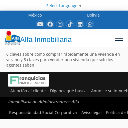
Select Language
▼
México
Bolivia
Alfa Inmobiliaria
6 claves sobre cómo comprar rápidamente una vivienda en
verano y 8 claves para vender una vivienda que solo los
agentes saben
Atención al cliente
Díganos qué busca
Anuncie su inmueb
Inmobiliaria de Administradores Alfa
Responsabilidad Social Corporativa
Aviso legal
Política de